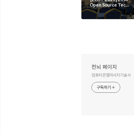
Open Source Tech
Day 에 참여하다!
전뇌 페이지
컴퓨터온열마사지기술사
구독하기