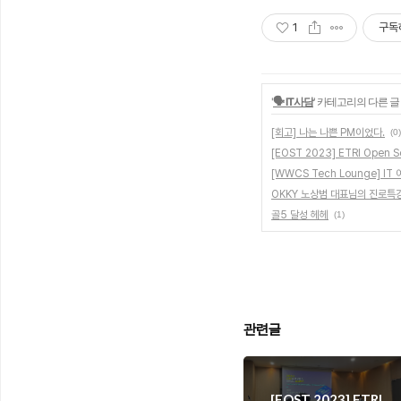
1
구독
'
🗣️ IT사담
' 카테고리의 다른 글
[회고] 나는 나쁜 PM이었다.
(0)
[EOST 2023] ETRI Open 
[WWCS Tech Lounge] 
OKKY 노상범 대표님의 진로특
골5 달성 헤헤
(1)
관련글
[EOST 2023] ETRI