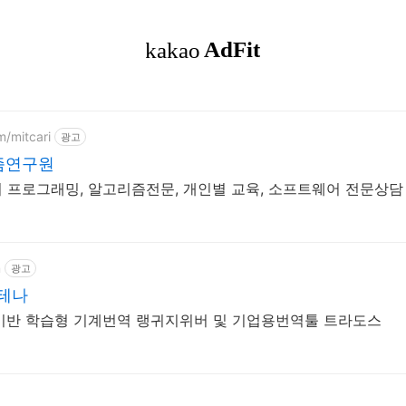
m/mitcari
광고
즘연구원
터 프로그래밍, 알고리즘전문, 개인별 교육, 소프트웨어 전문상담
m
광고
노테나
 기반 학습형 기계번역 랭귀지위버 및 기업용번역툴 트라도스