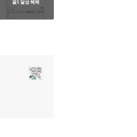
골5 달성 헤헤