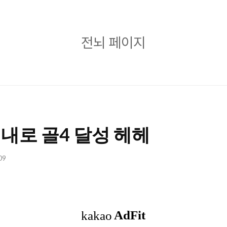
전
전뇌 페이지
뇌
페
이
지
이내로 골4 달성 헤헤
09