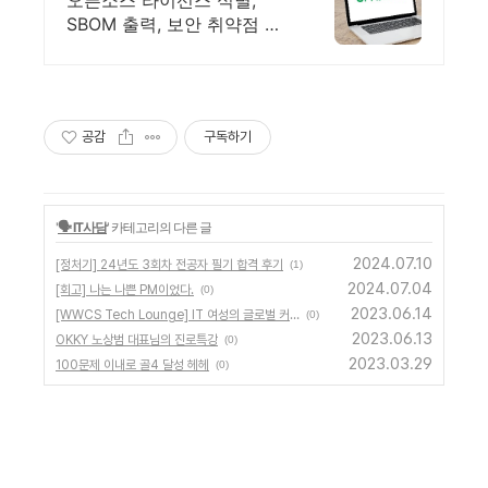
오픈소스 라이선스 식별,
문 기업
SBOM 출력, 보안 취약점 분
석, 바이너리, CVSS
공감
구독하기
'
🗣️ IT사담
' 카테고리의 다른 글
2024.07.10
[정처기] 24년도 3회차 전공자 필기 합격 후기
(1)
2024.07.04
[회고] 나는 나쁜 PM이었다.
(0)
2023.06.14
[WWCS Tech Lounge] IT 여성의 글로벌 커리어를 위한 meetup에 참가하다!
(0)
2023.06.13
OKKY 노상범 대표님의 진로특강
(0)
2023.03.29
100문제 이내로 골4 달성 헤헤
(0)