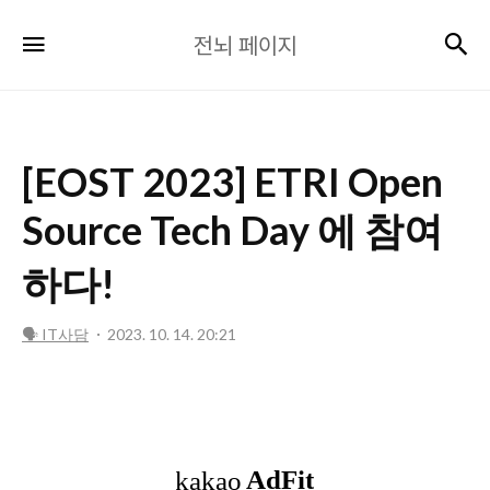
전
검
메뉴
전뇌 페이지
뇌
페
이
지
[EOST 2023] ETRI Open
Source Tech Day 에 참여
하다!
🗣️ IT사담
2023. 10. 14. 20:21