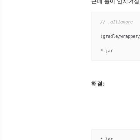
근데 룰이 안지켜짐 
// .gitignore
 !gradle/wrapper/gradle-wrapper.jar 

 *.jar
해결:
 *.jar
