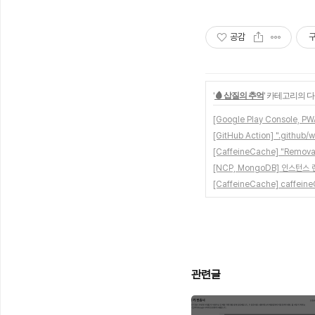
공감
'
🩸 삽질의 추억
' 카테고리의 다
[Google Play Console, 
[GitHub Action] ".githu
[CaffeineCache] "Remo
[NCP, MongoDB] 인스턴스
[CaffeineCache] caffeine
관련글