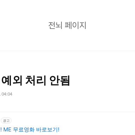
전
전뇌 페이지
뇌
페
이
지
re] 예외 처리 안됨
. 04:04
광고
! ME 무료영화 바로보기!