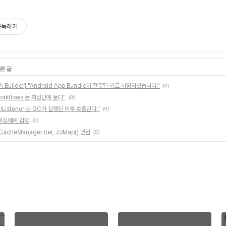
구독하기
른 글
PWA Builder] "Android App Bundle이 잘못된 키로 서명되었습니다."
(0)
b/workflows 는 최상단에 둔다"
(0)
valListener 는 GC가 실행된 이후 호출된다."
(0)
 랜섬웨어 감염
(0)
CacheManager iter, .toMap() 안됨
(0)