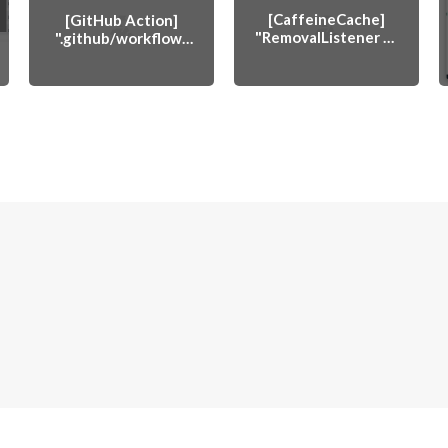
[CaffeineCache]
[GitHub Action]
"RemovalListener 는
".github/workflows
는 최상단에 둔다"
GC가 실행된 이후 호
출된다."