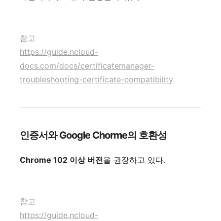
참고
https://guide.ncloud-
docs.com/docs/certificatemanager-
troubleshooting-certificate-compatibility
인증서와 Google Chorme의 호환성
Chrome 102 이상 버전
을 권장하고 있다.
참고
https://guide.ncloud-