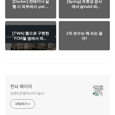
[Docker] 컨테이너 실
[Spring] 유효성 검사
행 시 외부에서 .yml 주
에서 @Valid 와
입하기
setField 중 무엇이 먼
저 실행될까
[TWA] 웹으로 구현한
2의 보수는 왜 쓰는 걸
FCM을 앱에서 띄우
까?
기
전뇌 페이지
컴퓨터온열마사지기술사
구독하기