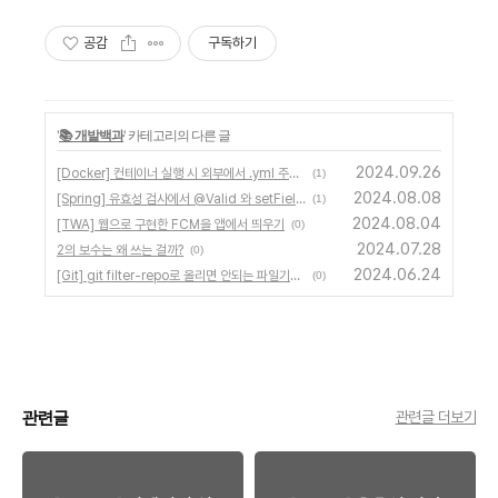
공감
구독하기
'
📚 개발백과
' 카테고리의 다른 글
2024.09.26
[Docker] 컨테이너 실행 시 외부에서 .yml 주입하기
(1)
2024.08.08
[Spring] 유효성 검사에서 @Valid 와 setField 중 무엇이 먼저 실행될까
(1)
2024.08.04
[TWA] 웹으로 구현한 FCM을 앱에서 띄우기
(0)
2024.07.28
2의 보수는 왜 쓰는 걸까?
(0)
2024.06.24
[Git] git filter-repo로 올리면 안되는 파일기록 말소하기
(0)
관련글
관련글 더보기