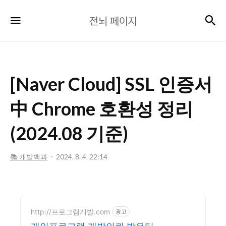
전
검
메뉴
전뇌 페이지
뇌
페
이
지
[Naver Cloud] SSL 인증서
中 Chrome 호환성 정리
(2024.08 기준)
📚 개발백과
2024. 8. 4. 22:14
http://프로그램개발.com
광고