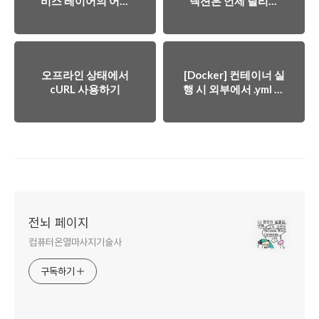
비스 레이어의 어느
넥션은 언제 릴리즈
메서드에
될까 (w/
@Transactional을 안
@Transactional)
붙이면?
오프라인 상태에서
[Docker] 컨테이너 실
cURL 사용하기
행 시 외부에서 .yml 주
입하기
전뇌 페이지
컴퓨터온열마사지기술사
구독하기