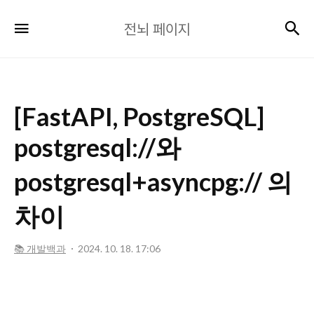
전
검
메뉴
전뇌 페이지
뇌
페
이
지
[FastAPI, PostgreSQL]
postgresql://와
postgresql+asyncpg:// 의
차이
📚 개발백과
2024. 10. 18. 17:06