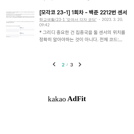
▶ 과 화면 상에선 둘 다 굵게 표시 된다. 하지만
(interaction)을 설명한다. Use Case : 시스템
는 실제로 페이지 내의 중요한 부분으로 브라우
[모각코 23-1] 1회차 - 백준 2212번 센서
의 동작을 사용자의 입장에서, 유용한 일을 달성
저에게 알려주어, screen reader 가 화면을 낭
학교생활/23-1 '모여서 각자 코딩'
2023. 3. 20.
하기 위한 시나리오의 집합 사용자, 외부 시스
09:42
독할 때, 강조하여 읽는 효과를 준다. ▶ 과 화면
템, 다른 요소들이 시스템과 상호작용하는 방법
* 그리디 중요한 건 집중국을 둘 센서의 위치를
상에선 둘다 이탤릭체로 표시된다. 하지만 은 태
을 기술함 요구사항을 알아내는 과정이다 사용
정확히 알아야하는 것이 아니다. 전체 코드:
그와 마찬가지로, 브라우저에게 페이지 내의 중
자 시점에서 시스템을 모델링하는 역할 소프트
import java.io.BufferedReader; import
요한 부분임을 알려주고, 스크린 리더에게도 영
웨어 개발 프로세스 wa..
java.io.IOException; import
향을 준다. ▶ 태그의 속성 _blank 링크된 문서
java.io.InputStreamReader; import
이
다
를 새로운 윈도우나 탭(tab)에서 오픈함. (내가
2
3
java.util.Arrays; public class Main { public
조아하는거) _self 링크된 문서를 링크가 위치
전
음
static void main(String[] args) throws
한 현재 프레임에서 오픈함. 기본값으로 생략 가
IOException { BufferedReader br = new
능. _parent 링크된 문서를 현재 프레임의 부모
BufferedReader(new
프레임..
인기포스트
InputStreamReader(System.in)); int
sensors = Integer.parseInt(br.readLine());
int K = Integer.parseInt(br..
ABOUT
LINK
ADMIN
ME
admin