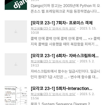
Django(이하 장고)는 2005년에 Python 의 오
픈소스 웹 프레임워크로 처음 등장하였습니다.
스스로를 배터리 팩(Battery Pack)이라고 부
를 정도로 구현에 필요한 다양한 기능들이 들어
[모각코 23-1] 7회차- 프로미스 객체
가있습니다. 그래서 풀 스택 프레임워크라고 불
학교생활/23-1 '모여서 각자 코딩'
2023. 5. 15.
10:18
립니다. 반대로 다른 유명한 파이썬 웹 프레임워
콜백 안에 콜백 안에 콜백 안에 콜백 …. => 콜백
크인 플라스크(Flask)는 마이크로 프레임워크
지옥 콜백을 사용했을 때의 복잡함을 피하기 위
라고 불립니다. 로그인, 회원가입, 인증, CORS
해, ES6부터 “프로미스(promise)” 등장 처리
와 같이 거의 대부분의 사이트에서 사용하는 기
에 성공했을 때 실행할 함수와 성공하지 못했을
[모각코 23-1] 6회차- 자바스크립트에서
능이 기본 모듈로 제공됩니다. 장고를 사용하는
함수는 일급시민이다.
때 실행할 함수를 미리 약속하자는 것이다. 프로
학교생활/23-1 '모여서 각자 코딩'
2023. 5. 2.
많은 이들은 Admin 이라는 핵심 기능을 이용하
19:13
미스는 객체를 생성하는 부분과 소비하는 부분
여 관리사이트를 운영하는 경우가 많습니다. 소
자바스크립트에서 함수는 일급시민이다. 일급시
으로 나뉜다. 먼저, 프로미스를 사용하려면
프트웨어 디자인 패턴 - MVC 소프트웨어 개발
민이 뭔데? 1급 시민은 ... - 변수에 함수를 대입
Promise 객체를 먼저 만들어야 한다. 생성! 성
을 위한 여러 디자인 패턴 중, 웹 서비스에 자주
할 수 있어야 한다. - 함수를 다른 함수에 인자로
공했을 때 실행할 함수 resolve()와 실패했을 때
사용되는 패턴으로 MVC 디자인 패턴이 있습..
넘길 수 있어야 한다. - 함수에서 함수를 생성하
[모각코 23-1] 5회차-Interaction
실행할 함수 reject()도 함께 지정해야 한다. let
Diagrams
여 반환할 수 있어야 한다. 자바스크립트에서 함
학교생활/23-1 '모여서 각자 코딩'
2023. 5. 2.
likePizza = true; const pizza = new
15:56
수는 객체이기도 하고, 값이기도 하다. 자바스크
Promise((resolve, reject) => { if (likePizza)
목차 1. System Sequence Diagram 2.