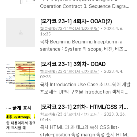
립트의 함수표현식 (목차) 1. 함수를 변수에 할
resolve('피자를 주문합니다.'); else reject('피
Operation Contract 3. Sequence Diagram
당해서 사용하기 2. 즉시 실행 함수 2. 화살표 함
자..
추가: Class Diagram 예시 System
수 3. 콜백() 함수 함수를 변수에 할당해서 사용
Sequence Diagram(SSD) 1-1. 시스템 시퀀
[모각코 23-1] 4회차- OOAD(2)
하기 let sum = function(a,b) { return a + b
스 다이어그램이란? 어떻게 동작하는가 보다는
학교생활/23-1 '모여서 각자 코딩'
2023. 4. 6.
; } console.log(`함수 실행 결과:
16:35
무엇을 하는가에 초점을 맞춘 설명. UML에는
${sum(10,20)}`); sum 은 변수인데 함수처럼
목차 Beginning Beginning Inception in a
“시퀀스 다이어그램”은 있지만, “시스템 시퀀스
뒤에 파라미터를 받으며 사용되는 것을 할 수 있
sentence : System 의 scope, 비전, 비즈니
다이어그램”은 없다 1-2. 그냥 시퀀스 다이어그
다. 또한 함수를 파라미터로도 넣을 수 있다..
스 모델링을 구상한다. 이때 stakeholde(이해
램과의 차이 시스템 시퀀스 다이어그램과 시퀀
당사자) 의 기본적인 동의와 투자가 있어야 한
[모각코 23-1] 3회차- OOAD
스 다이어그램과의 차이는 표현의 범위에 있다
다. Inception 의 의도 : 실현 가능 여부 조사,
학교생활/23-1 '모여서 각자 코딩'
2023. 4. 4.
시스템 시퀀스 다이어그램은 개발 중인 시스템
09:23
decide if it is worth to do. Inception
의 인풋 아웃풋 이벤트를 표현하는 것에 집중한
목차 Introduction Use Case 소프트웨어 개발
focuses on... - requirement! - functional
다. 일반적인 시퀀스 다이어그램이 외부 액터와
프로세스 UP의 구조물 Introduction 객체지향
requirements --> Use case 모델링 -
시스템 속 유스케이스의 시간에 따른 상호작용
분석(OOA): 문제를 정의하고 이 정의로부터 개
nonfunctional requirements - UI 구현 - 타당
을 표현한다면 시스템 ..
념 모델(객체에 대한 추상적 정의)을 사용하여
[모각코 23-1] 2회차- HTML/CSS 기초
성 구현 요구사항 분석 - 요구사항을 찾아서 문
궁금증 정리
객체, 관계 및 동작을 식별한다. 요구사항을 찾
학교생활/23-1 '모여서 각자 코딩'
2023. 3. 26.
서화하고 유지하는 프로세스 - 이 또한 반복적
01:45
아낸다? 객체지향 설계(OOD) : 객체를 정의하
iterative 으로 도출된 결과가 시스템에 적용된
목차 HTML 과 과 태그의 속성 CSS list-
고, 요구사항을 충족하기 위한 객체들의 속성
다. 더보기 ..
style-position 속성 margin 속성 순서 HTML
(attribute), 동작(behavior), 상호작용