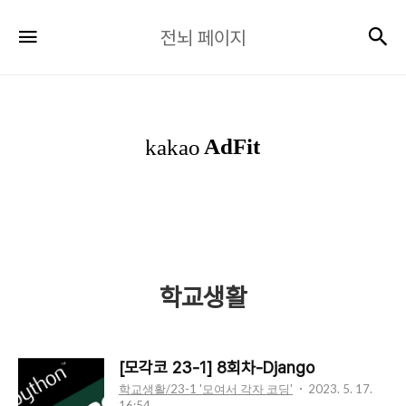
전
검
메뉴
전뇌 페이지
뇌
페
이
지
학교생활
[모각코 23-1] 8회차-Django
학교생활/23-1 '모여서 각자 코딩'
2023. 5. 17.
16:54